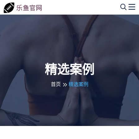
精选案例
首页
精选案例