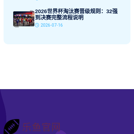
2026世界杯淘汰赛晋级规则：32强
到决赛完整流程说明
2026-07-16