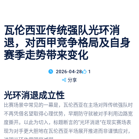
瓦伦西亚传统强队光环消
退，对西甲竞争格局及自身
赛季走势带来变化
2026-04-28
1
分享
光环消退成立性
比赛场景中常见的一幕是，瓦伦西亚在主场对阵传统强队时
不再凭借名望取得心理优势，早期防守就被对手利用边路宽
度撕开。以此为切入，标题断言的“光环消退”在现实赛场表
现为对手更大胆地在瓦伦西亚半场展开推进而非谨慎应对，