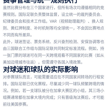
赛事管理与统一规则执行
虽然比赛分布在三个国家进行，但所有场次均遵循相同的竞
赛规则。国际足联负责整体监督，设立统一的裁判委员会、
纪律委员会和技术工作组。VAR（视频助理裁判）、换人规
则、黄红牌制度、补时机制等均全球统一，不会因比赛地点
不同而有所差异。
此外，球迷签证、票务系统、反兴奋剂检测、安保协调等也
由三国联合工作组与国际足联共同制定标准流程。例如，持
一张门票的球迷可在同一天跨境观看不同国家的比赛（如从
美加边境城市往返），但需遵守各国入境政策。
对球迷和球队的实际影响
对参赛球队而言，可能需要适应在不同国家间转场的行程安
排。国际足联已优化赛程，尽量减少同一球队频繁跨境的情
况。例如，若一支球队被分在加拿大赛区的小组，其三场小
组赛通常都在加拿大境内完成；只有晋级淘汰赛后，才可能
前往美国参赛。