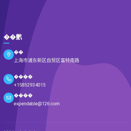
��㡮
��
上海市浦东新区自贸区富特南路
����
+15852934015
����
expendable@126.com