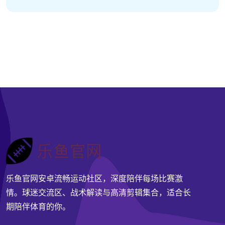
乐鱼官网安卓流畅运动社区，深度陪伴每场比赛激
情。球迷交流区、战术解读与高清剪辑集合，适合长
期陪伴体育的你。