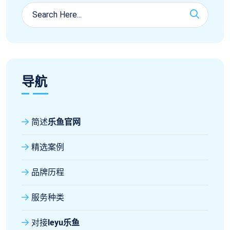
导航
简述
乐鱼官网
精选案例
品牌历程
服务种类
对接
leyu乐鱼