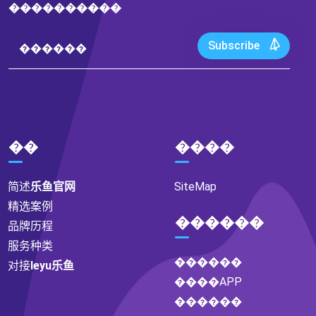
����������
Subscribe
��
����
简述
乐鱼官网
SiteMap
精选案例
������
品牌历程
服务种类
������
对接
leyu乐鱼
����APP
������