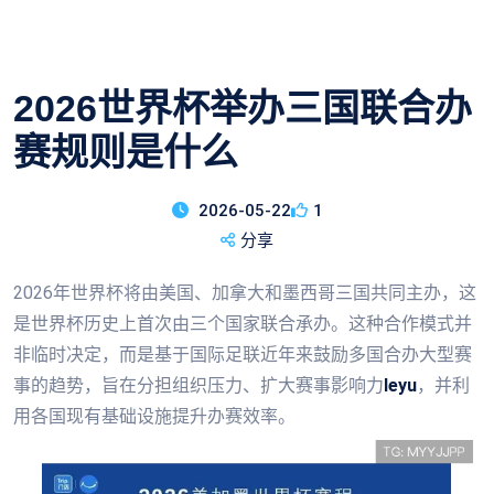
2026世界杯举办三国联合办
赛规则是什么
2026-05-22
1
分享
2026年世界杯将由美国、加拿大和墨西哥三国共同主办，这
是世界杯历史上首次由三个国家联合承办。这种合作模式并
非临时决定，而是基于国际足联近年来鼓励多国合办大型赛
事的趋势，旨在分担组织压力、扩大赛事影响力
leyu
，并利
用各国现有基础设施提升办赛效率。