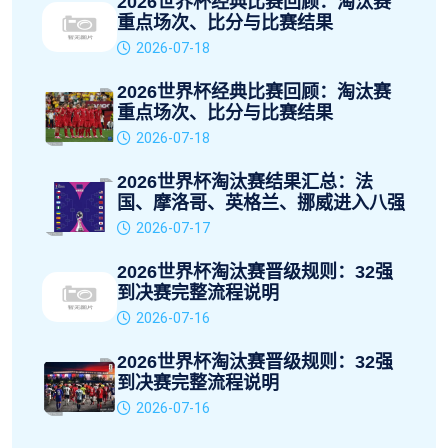
2026世界杯经典比赛回顾：淘汰赛
重点场次、比分与比赛结果
2026-07-18
2026世界杯经典比赛回顾：淘汰赛
重点场次、比分与比赛结果
2026-07-18
2026世界杯淘汰赛结果汇总：法
国、摩洛哥、英格兰、挪威进入八强
2026-07-17
2026世界杯淘汰赛晋级规则：32强
到决赛完整流程说明
2026-07-16
2026世界杯淘汰赛晋级规则：32强
到决赛完整流程说明
2026-07-16