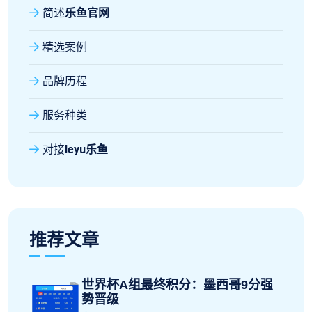
简述
乐鱼官网
精选案例
品牌历程
服务种类
对接
leyu乐鱼
推荐文章
世界杯A组最终积分：墨西哥9分强
势晋级