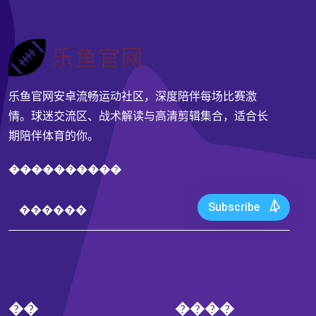
乐鱼官网安卓流畅运动社区，深度陪伴每场比赛激
情。球迷交流区、战术解读与高清剪辑集合，适合长
期陪伴体育的你。
����������
Subscribe
��
����