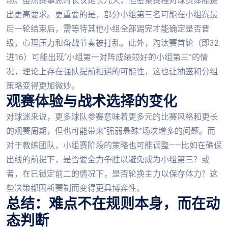
场。虽然赛事总时长仅延长几天，但密集赛程对球员体能提
出更高要求。更重要的是，部分小组第三名可能在小组赛最
后一轮结束后，需等待其他小组全部踢完才能确定是否晋
级，心理压力和备战节奏被打乱。此外，淘汰赛首轮（即32
进16）可能出现“小组第一对阵成绩较好的小组第三”的情
况，理论上存在强队提前相遇的可能性，这也让抽签和分组
策略变得更加微妙。
观赛体验与战术选择的变化
对球迷来说，更多球队参赛意味着更多元的比赛风格和更长
的观赛周期，但也可能带来“强弱悬殊”场次增多的问题。而
对于教练团队，小组赛阶段的策略也可能调整——比如在确保
出线的前提下，是否要全力争胜以避免成为小组第三？或
者，在已锁定前二的情况下，是否轮换主力以保存体力？这
些决策都因新赛制而变得更具博弈性。
总结：难点不在规则本身，而在动
态判断