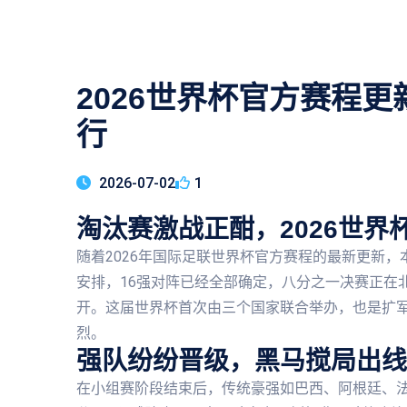
2026世界杯官方赛程
行
2026-07-02
1
淘汰赛激战正酣，2026世界
随着2026年国际足联世界杯官方赛程的最新更新
安排，16强对阵已经全部确定，八分之一决赛正在
开。这届世界杯首次由三个国家联合举办，也是扩军
烈。
强队纷纷晋级，黑马搅局出线
在小组赛阶段结束后，传统豪强如巴西、阿根廷、法