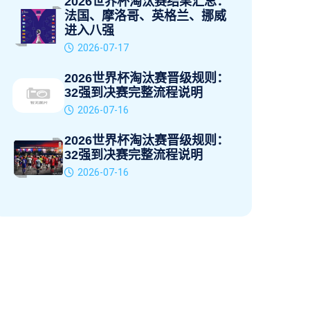
2026世界杯淘汰赛结果汇总：
法国、摩洛哥、英格兰、挪威
进入八强
2026-07-17
2026世界杯淘汰赛晋级规则：
32强到决赛完整流程说明
2026-07-16
2026世界杯淘汰赛晋级规则：
32强到决赛完整流程说明
2026-07-16