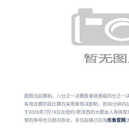
按照当前赛制，八分之一决赛胜者将晋级四分之一
有淘汰赛阶段比赛均采用单场决胜制，若90分钟内
于2026年7月19日在纽约/新泽西的大都会人寿
誉的争夺也日趋白热化，多位前锋已在淘
乐鱼官网