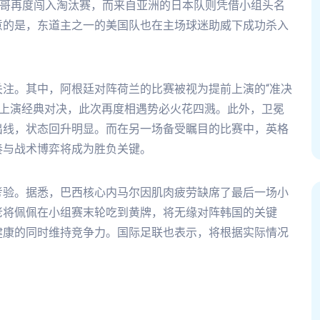
洛哥再度闯入淘汰赛，而来自亚洲的日本队则凭借小组头名
意的是，东道主之一的美国队也在主场球迷助威下成功杀入
注。其中，阿根廷对阵荷兰的比赛被视为提前上演的“准决
赛中上演经典对决，此次再度相遇势必火花四溅。此外，卫冕
出线，状态回升明显。而在另一场备受瞩目的比赛中，英格
奏与战术博弈将成为胜负关键。
考验。据悉，巴西核心内马尔因肌肉疲劳缺席了最后一场小
老将佩佩在小组赛末轮吃到黄牌，将无缘对阵韩国的关键
健康的同时维持竞争力。国际足联也表示，将根据实际情况