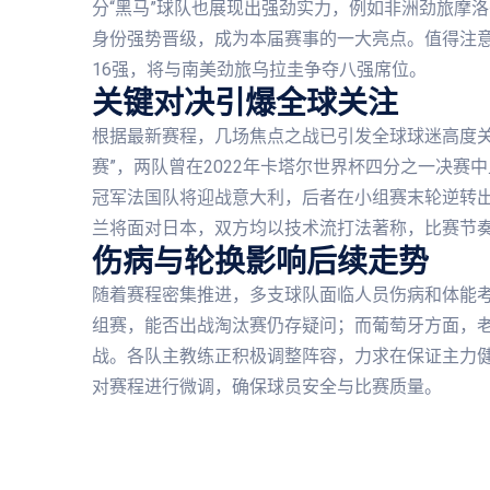
分“黑马”球队也展现出强劲实力，例如非洲劲旅摩
身份强势晋级，成为本届赛事的一大亮点。值得注
16强，将与南美劲旅乌拉圭争夺八强席位。
关键对决引爆全球关注
根据最新赛程，几场焦点之战已引发全球球迷高度关
赛”，两队曾在2022年卡塔尔世界杯四分之一决
冠军法国队将迎战意大利，后者在小组赛末轮逆转
兰将面对日本，双方均以技术流打法著称，比赛节
伤病与轮换影响后续走势
随着赛程密集推进，多支球队面临人员伤病和体能
组赛，能否出战淘汰赛仍存疑问；而葡萄牙方面，
战。各队主教练正积极调整阵容，力求在保证主力
对赛程进行微调，确保球员安全与比赛质量。