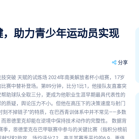
键，助力青少年运动员实现
分享
突破 天赋的试炼场 2024年南美解放者杯小组赛，17岁
比赛中替补登场。第89分钟，比分1比1，他接队友直塞突
仅帮助球队全取三分，更成为他职业生涯早期最具代表性的
球的质疑，舆论压力不小。但他在高压下的决策速度与射门
时刻不掉链子”的特质，在巴西青训体系中并不常见——多数
而恩德里克却能在逆境中保持技术动作的完整性。 数据背
至2024赛季，恩德里克在巴甲联赛中参与的关键比赛（指积分榜前
5球2助攻，场均评分7.2，高于其赛季平均的6.9。更值