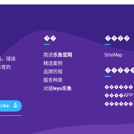
��
����
简述
乐鱼官网
SiteMap
情。球迷
精选案例
体育的
����
品牌历程
服务种类
������
对接
leyu乐鱼
����APP
������
ribe