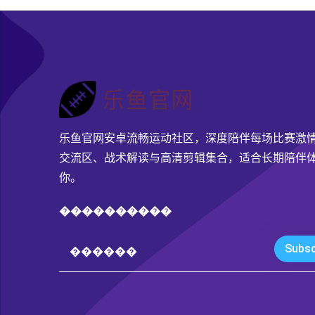
乐鱼官网安卓流畅运动社区，深度陪伴每场比赛激
交流区、战术解读与高清剪辑集合，适合长期陪伴
你。
����������
Subsc