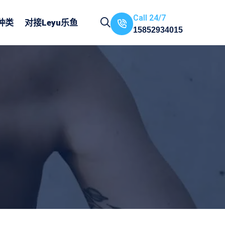
Call 24/7
种类
对接
Leyu乐鱼
15852934015