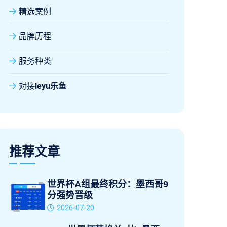
精选案例
品牌历程
服务种类
对接
leyu乐鱼
推荐文章
世界杯A组最终积分：墨西哥9
分强势晋级
2026-07-20