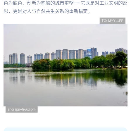
色为底色、创新为笔触的城市重塑——它既是对工业文明的反
思，更是对人与自然共生关系的重新锚定。