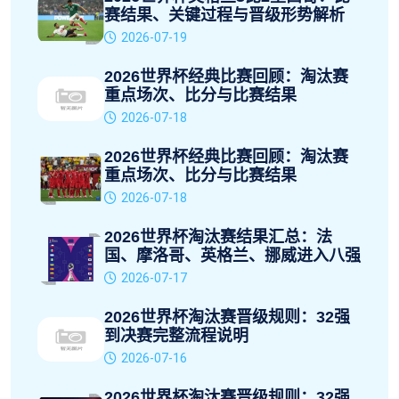
赛结果、关键过程与晋级形势解析
2026-07-19
2026世界杯经典比赛回顾：淘汰赛
重点场次、比分与比赛结果
2026-07-18
2026世界杯经典比赛回顾：淘汰赛
重点场次、比分与比赛结果
2026-07-18
2026世界杯淘汰赛结果汇总：法
国、摩洛哥、英格兰、挪威进入八强
2026-07-17
2026世界杯淘汰赛晋级规则：32强
到决赛完整流程说明
2026-07-16
2026世界杯淘汰赛晋级规则：32强