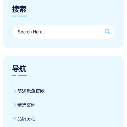
搜索
导航
简述
乐鱼官网
精选案例
品牌历程