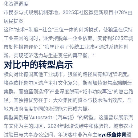
化资源调度
市民参与式规划机制落地，2025年社区微更新项目中78%由
居民提案
这种“技术—制度—社会”三位一体的创新模式，使狼堡在保持
工业基因的同时，逐步摆脱单一企业依赖。麦肯锡2025年城
市韧性报告评价：“狼堡证明了传统工业城可通过系统性创
新，实现经济活力与生态责任的再平衡。”
对比中的转型启示
横向对比德国其他工业城市，狼堡的路径具有鲜明辨识度。
埃森依托鲁尔区遗产主打文化复兴，斯图加特聚焦高端制造
集群，而狼堡则选择“产业深度脱碳+城市功能再造”的复合路
径。其独特优势在于：大众集团的资本与技术溢出效应，与
地方政府高度协同的治理能力形成共振。
典型案例是“Autostadt（汽车城）”的转型。这座曾以展示汽
车文化为主的园区，2024年起增设碳中和体验馆、城市农业
试验田与共享办公空间，年访客中非汽车主
leyu乐鱼体育
题