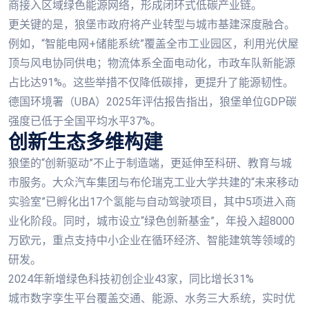
商接入区域绿色能源网络，形成闭环式低碳产业链。
更关键的是，狼堡市政府将产业转型与城市基建深度融合。
例如，“智能电网+储能系统”覆盖全市工业园区，利用光伏屋
顶与风电协同供电；物流体系全面电动化，市政车队新能源
占比达91%。这些举措不仅降低碳排，更提升了能源韧性。
德国环境署（UBA）2025年评估报告指出，狼堡单位GDP碳
强度已低于全国平均水平37%。
创新生态多维构建
狼堡的“创新驱动”不止于制造端，更延伸至科研、教育与城
市服务。大众汽车集团与布伦瑞克工业大学共建的“未来移动
实验室”已孵化出17个氢能与自动驾驶项目，其中5项进入商
业化阶段。同时，城市设立“绿色创新基金”，年投入超8000
万欧元，重点支持中小企业在循环经济、智能建筑等领域的
研发。
2024年新增绿色科技初创企业43家，同比增长31%
城市数字孪生平台覆盖交通、能源、水务三大系统，实时优