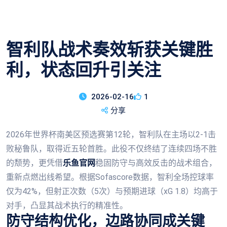
智利队战术奏效斩获关键胜
利，状态回升引关注
2026-02-16
1
分享
2026年世界杯南美区预选赛第12轮，智利队在主场以2-1击
败秘鲁队，取得近五轮首胜。此役不仅终结了连续四场不胜
的颓势，更凭借
乐鱼官网
稳固防守与高效反击的战术组合，
重新点燃出线希望。根据Sofascore数据，智利全场控球率
仅为42%，但射正次数（5次）与预期进球（xG 1.8）均高于
对手，凸显其战术执行的精准性。
防守结构优化，边路协同成关键