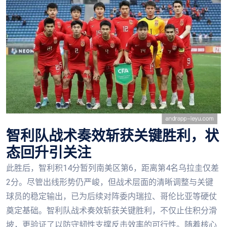
智利队战术奏效斩获关键胜利，状
态回升引关注
此胜后，智利积14分暂列南美区第6，距离第4名乌拉圭仅差
2分。尽管出线形势仍严峻，但战术层面的清晰调整与关键
球员的稳定输出，已为后续对阵委内瑞拉、哥伦比亚等硬仗
奠定基础。智利队战术奏效斩获关键胜利，不仅止住积分滑
坡，更验证了以防守韧性支撑反击效率的可行性。随着核心