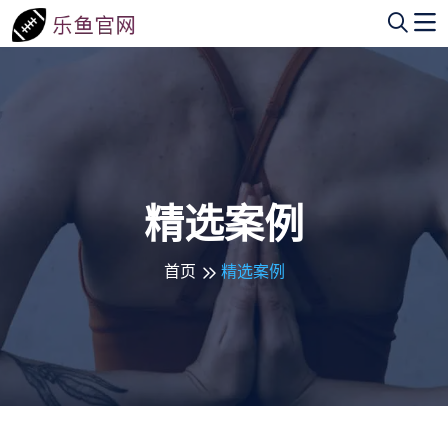
精选案例
首页
精选案例