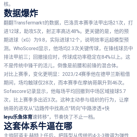
核。
数据爆炸
翻翻Transfermarkt的数据，巴洛贡本赛季法甲出场21次，打
进12球，助攻5次，射正率高达48%。更关键的是，他的预
期进球（xG）为9.8，实际进球12个，说明效率远超模型预
测。WhoScored显示，他场均2.3次关键传球，在锋线球员中
排法甲前三；回撤接应时，传球成功率稳定在84%以上。这
不是传统中锋干的活儿，倒像是前腰和前锋的混合体。
对比上赛季，变化更明显：2023/24赛季他在德甲兰斯租借
期间，场均触球仅28次，而本赛季在摩纳哥飙升到46次。
Sofascore记录显示，他每场平均回撤到中场区域接球5.7
次，比上赛季多出近3次。这种主动参与组织的行为，让摩
纳哥的进攻从“边路传中找高点”转向“中路渗透+快
leyu乐鱼体育
速转移”，节奏快了不止一档。
这套体系牛逼在哪
主帅阿道夫·赫特上任后，把阵型从传统的4-3-3微调为弹性