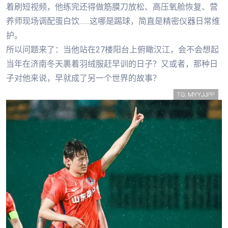
着刷短视频，他练完还得做筋膜刀放松、高压氧舱恢复、营
养师现场调配蛋白饮……这哪是踢球，简直是精密仪器日常维
护。
所以问题来了：当他站在27楼阳台上俯瞰汉江，会不会想起
当年在济南冬天裹着羽绒服赶早训的日子？又或者，那种日
子对他来说，早就成了另一个世界的故事？