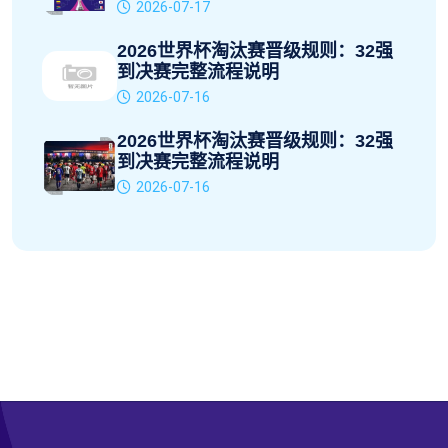
2026-07-17
2026世界杯淘汰赛晋级规则：32强
到决赛完整流程说明
2026-07-16
2026世界杯淘汰赛晋级规则：32强
到决赛完整流程说明
2026-07-16