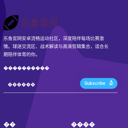
乐鱼官网安卓流畅运动社区，深度陪伴每场比赛激
情。球迷交流区、战术解读与高清剪辑集合，适合长
期陪伴体育的你。
����������
Subscribe
��
����