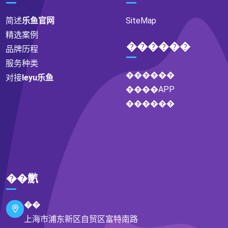
简述
乐鱼官网
SiteMap
精选案例
������
品牌历程
服务种类
������
对接
leyu乐鱼
����APP
������
��㡮
��
上海市浦东新区自贸区富特南路