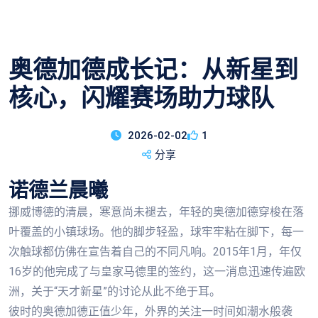
奥德加德成长记：从新星到
核心，闪耀赛场助力球队
2026-02-02
1
分享
诺德兰晨曦
挪威博德的清晨，寒意尚未褪去，年轻的奥德加德穿梭在落
叶覆盖的小镇球场。他的脚步轻盈，球牢牢粘在脚下，每一
次触球都仿佛在宣告着自己的不同凡响。2015年1月，年仅
16岁的他完成了与皇家马德里的签约，这一消息迅速传遍欧
洲，关于“天才新星”的讨论从此不绝于耳。
彼时的奥德加德正值少年，外界的关注一时间如潮水般袭