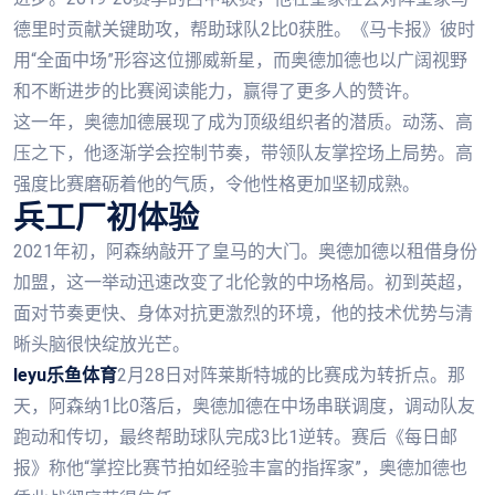
德里时贡献关键助攻，帮助球队2比0获胜。《马卡报》彼时
用“全面中场”形容这位挪威新星，而奥德加德也以广阔视野
和不断进步的比赛阅读能力，赢得了更多人的赞许。
这一年，奥德加德展现了成为顶级组织者的潜质。动荡、高
压之下，他逐渐学会控制节奏，带领队友掌控场上局势。高
强度比赛磨砺着他的气质，令他性格更加坚韧成熟。
兵工厂初体验
2021年初，阿森纳敲开了皇马的大门。奥德加德以租借身份
加盟，这一举动迅速改变了北伦敦的中场格局。初到英超，
面对节奏更快、身体对抗更激烈的环境，他的技术优势与清
晰头脑很快绽放光芒。
leyu乐鱼体育
2月28日对阵莱斯特城的比赛成为转折点。那
天，阿森纳1比0落后，奥德加德在中场串联调度，调动队友
跑动和传切，最终帮助球队完成3比1逆转。赛后《每日邮
报》称他“掌控比赛节拍如经验丰富的指挥家”，奥德加德也