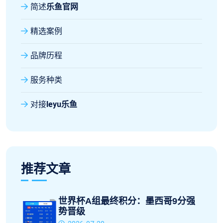
简述
乐鱼官网
精选案例
品牌历程
服务种类
对接
leyu乐鱼
推荐文章
世界杯A组最终积分：墨西哥9分强
势晋级