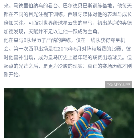
来。马德里伯纳乌的看台、巴尔德贝巴斯训练基地，他每天
都在不同的目光注视下训练，西班牙媒体对他的表现与成长
倍加关注。可面对世界级球星云集的皇马，初出茅庐的奥德
加德发现，天赋并不足以让他一跃成为主角。
他在皇马B队经历了严酷的磨练，仅在一线队获得零星机
会。第一次西甲出场是在2015年5月对阵赫塔费的比赛，彼
时他替补出场，成为皇马历史上最年轻的联赛出场球员。但
起点的光芒之后，是更为冷峻的现实：真正的赛场历练才刚
刚开始。