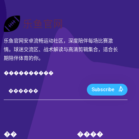
乐鱼官网安卓流畅运动社区，深度陪伴每场比赛激
情。球迷交流区、战术解读与高清剪辑集合，适合长
期陪伴体育的你。
����������
Subscribe
��
����