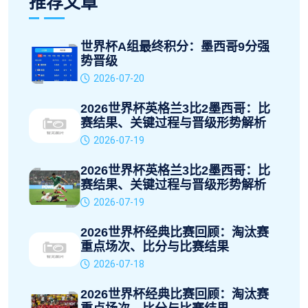
推荐文章
世界杯A组最终积分：墨西哥9分强
势晋级
2026-07-20
2026世界杯英格兰3比2墨西哥：比
赛结果、关键过程与晋级形势解析
2026-07-19
2026世界杯英格兰3比2墨西哥：比
赛结果、关键过程与晋级形势解析
2026-07-19
2026世界杯经典比赛回顾：淘汰赛
重点场次、比分与比赛结果
2026-07-18
2026世界杯经典比赛回顾：淘汰赛