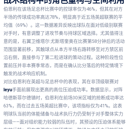
战术结构中的角色重构与空间利用
伯恩利在该场足总杯比赛中的控球率仅为46%，但其在对方
半场的传球成功率高达78%，明显高于近五场英超联赛的平
均值（69%）。这一数据差异反映出球队在面对低级别联赛
对手时，有意调整了进攻节奏与持球区域选择。尤其值得注
意的是，右翼卫维塔尔·尤斯塔奎奥在比赛第58分钟后的活动
范围显著前移，其触球点从本方半场右路转移至对方禁区前
沿右侧，直接参与了第二粒进球的策动过程。这种阶段性位
置前压并非本赛季常态，而是在确认比分落后的特定情境下
触发的战术响应机制。
对比伯恩利在英超与足总杯中的表现，其在非顶级联赛对
leyu
手面前展现出更高的高位压迫成功率。数据显示，对阵
哈德斯菲尔德镇时，伯恩利在前场30米区域的抢断成功率达
63%，而在过去五场英超比赛中，该项指标仅为41%。这表
明球队当前的体能储备与战术执行力仍受制于对手整体实力
层级——面对组织能力较弱的队伍时，其预设的压迫体系能够