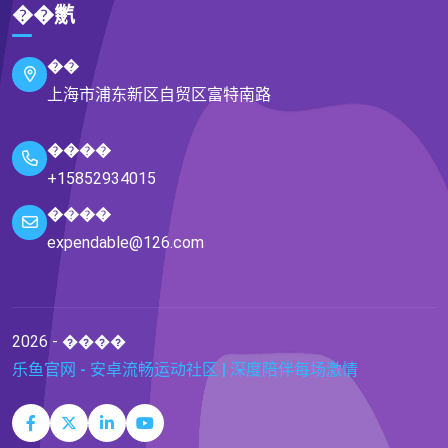
��㡮
��
上海市浦东新区自贸区富特南路
����
+15852934015
����
expendable@126.com
2026 - ����
乐鱼官网 - 安卓流畅运动社区 | 深度陪伴每场激情