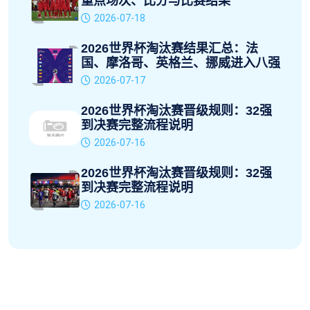
重点场次、比分与比赛结果
2026-07-18
2026世界杯淘汰赛结果汇总：法
国、摩洛哥、英格兰、挪威进入八强
2026-07-17
2026世界杯淘汰赛晋级规则：32强
到决赛完整流程说明
2026-07-16
2026世界杯淘汰赛晋级规则：32强
到决赛完整流程说明
2026-07-16