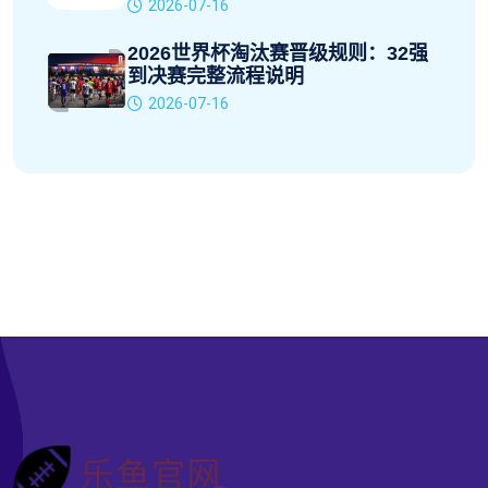
2026-07-16
2026世界杯淘汰赛晋级规则：32强
到决赛完整流程说明
2026-07-16