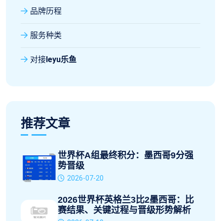
品牌历程
服务种类
对接
leyu乐鱼
推荐文章
世界杯A组最终积分：墨西哥9分强
势晋级
2026-07-20
2026世界杯英格兰3比2墨西哥：比
赛结果、关键过程与晋级形势解析