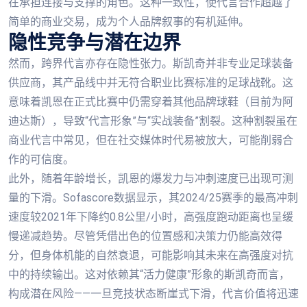
在承担连接与支撑的角色。这种一致性，使代言合作超越了
简单的商业交易，成为个人品牌叙事的有机延伸。
隐性竞争与潜在边界
然而，跨界代言亦存在隐性张力。斯凯奇并非专业足球装备
供应商，其产品线中并无符合职业比赛标准的足球战靴。这
意味着凯恩在正式比赛中仍需穿着其他品牌球鞋（目前为阿
迪达斯），导致“代言形象”与“实战装备”割裂。这种割裂虽在
商业代言中常见，但在社交媒体时代易被放大，可能削弱合
作的可信度。
此外，随着年龄增长，凯恩的爆发力与冲刺速度已出现可测
量的下滑。Sofascore数据显示，其2024/25赛季的最高冲刺
速度较2021年下降约0.8公里/小时，高强度跑动距离也呈缓
慢递减趋势。尽管凭借出色的位置感和决策力仍能高效得
分，但身体机能的自然衰退，可能影响其未来在高强度对抗
中的持续输出。这对依赖其“活力健康”形象的斯凯奇而言，
构成潜在风险——一旦竞技状态断崖式下滑，代言价值将迅速