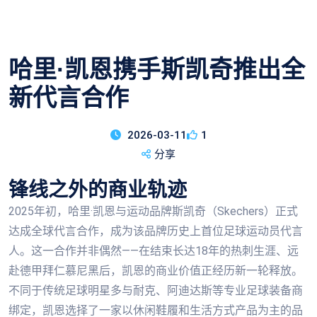
哈里·凯恩携手斯凯奇推出全
新代言合作
2026-03-11
1
分享
锋线之外的商业轨迹
2025年初，哈里·凯恩与运动品牌斯凯奇（Skechers）正式
达成全球代言合作，成为该品牌历史上首位足球运动员代言
人。这一合作并非偶然——在结束长达18年的热刺生涯、远
赴德甲拜仁慕尼黑后，凯恩的商业价值正经历新一轮释放。
不同于传统足球明星多与耐克、阿迪达斯等专业足球装备商
绑定，凯恩选择了一家以休闲鞋履和生活方式产品为主的品