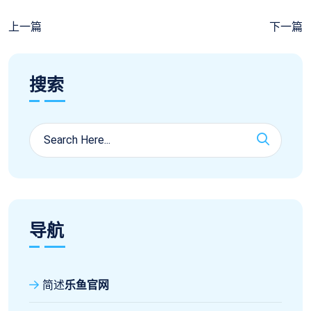
上一篇
下一篇
搜索
导航
简述
乐鱼官网