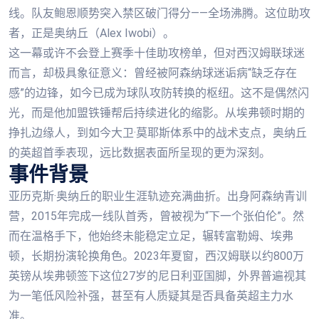
线。队友鲍恩顺势突入禁区破门得分——全场沸腾。这位助攻
者，正是奥纳丘（Alex Iwobi）。
这一幕或许不会登上赛季十佳助攻榜单，但对西汉姆联球迷
而言，却极具象征意义：曾经被阿森纳球迷诟病“缺乏存在
感”的边锋，如今已成为球队攻防转换的枢纽。这不是偶然闪
光，而是他加盟铁锤帮后持续进化的缩影。从埃弗顿时期的
挣扎边缘人，到如今大卫·莫耶斯体系中的战术支点，奥纳丘
的英超首季表现，远比数据表面所呈现的更为深刻。
事件背景
亚历克斯·奥纳丘的职业生涯轨迹充满曲折。出身阿森纳青训
营，2015年完成一线队首秀，曾被视为“下一个张伯伦”。然
而在温格手下，他始终未能稳定立足，辗转富勒姆、埃弗
顿，长期扮演轮换角色。2023年夏窗，西汉姆联以约800万
英镑从埃弗顿签下这位27岁的尼日利亚国脚，外界普遍视其
为一笔低风险补强，甚至有人质疑其是否具备英超主力水
准。