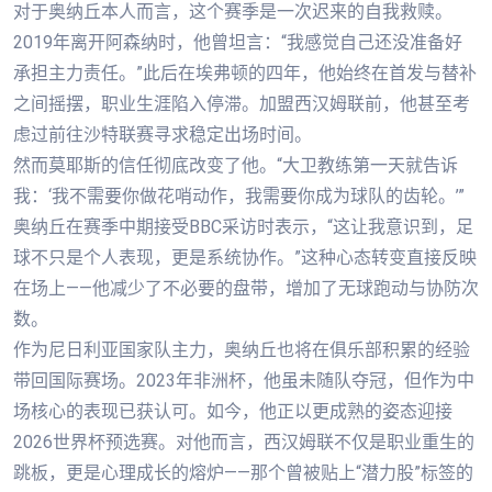
对于奥纳丘本人而言，这个赛季是一次迟来的自我救赎。
2019年离开阿森纳时，他曾坦言：“我感觉自己还没准备好
承担主力责任。”此后在埃弗顿的四年，他始终在首发与替补
之间摇摆，职业生涯陷入停滞。加盟西汉姆联前，他甚至考
虑过前往沙特联赛寻求稳定出场时间。
然而莫耶斯的信任彻底改变了他。“大卫教练第一天就告诉
我：‘我不需要你做花哨动作，我需要你成为球队的齿轮。’”
奥纳丘在赛季中期接受BBC采访时表示，“这让我意识到，足
球不只是个人表现，更是系统协作。”这种心态转变直接反映
在场上——他减少了不必要的盘带，增加了无球跑动与协防次
数。
作为尼日利亚国家队主力，奥纳丘也将在俱乐部积累的经验
带回国际赛场。2023年非洲杯，他虽未随队夺冠，但作为中
场核心的表现已获认可。如今，他正以更成熟的姿态迎接
2026世界杯预选赛。对他而言，西汉姆联不仅是职业重生的
跳板，更是心理成长的熔炉——那个曾被贴上“潜力股”标签的