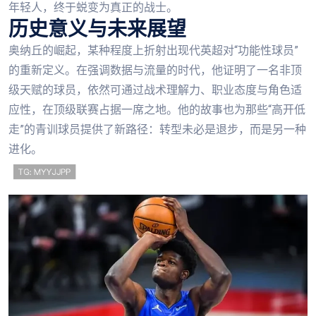
年轻人，终于蜕变为真正的战士。
历史意义与未来展望
奥纳丘的崛起，某种程度上折射出现代英超对“功能性球员”
的重新定义。在强调数据与流量的时代，他证明了一名非顶
级天赋的球员，依然可通过战术理解力、职业态度与角色适
应性，在顶级联赛占据一席之地。他的故事也为那些“高开低
走”的青训球员提供了新路径：转型未必是退步，而是另一种
进化。