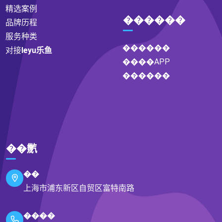
精选案例
������
品牌历程
服务种类
������
对接
leyu乐鱼
����APP
������
��㡮
��
上海市浦东新区自贸区富特南路
����