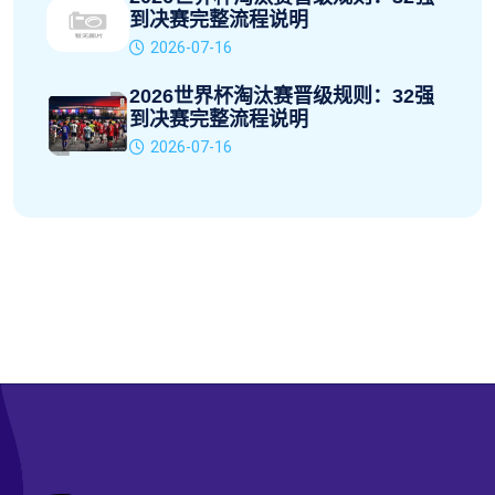
到决赛完整流程说明
2026-07-16
2026世界杯淘汰赛晋级规则：32强
到决赛完整流程说明
2026-07-16