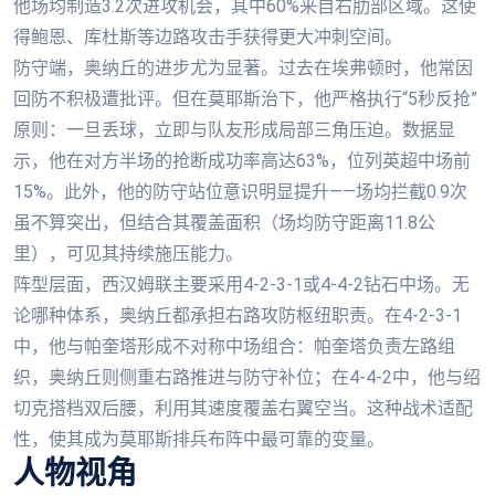
他场均制造3.2次进攻机会，其中60%来自右肋部区域。这使
得鲍恩、库杜斯等边路攻击手获得更大冲刺空间。
防守端，奥纳丘的进步尤为显著。过去在埃弗顿时，他常因
回防不积极遭批评。但在莫耶斯治下，他严格执行“5秒反抢”
原则：一旦丢球，立即与队友形成局部三角压迫。数据显
示，他在对方半场的抢断成功率高达63%，位列英超中场前
15%。此外，他的防守站位意识明显提升——场均拦截0.9次
虽不算突出，但结合其覆盖面积（场均防守距离11.8公
里），可见其持续施压能力。
阵型层面，西汉姆联主要采用4-2-3-1或4-4-2钻石中场。无
论哪种体系，奥纳丘都承担右路攻防枢纽职责。在4-2-3-1
中，他与帕奎塔形成不对称中场组合：帕奎塔负责左路组
织，奥纳丘则侧重右路推进与防守补位；在4-4-2中，他与绍
切克搭档双后腰，利用其速度覆盖右翼空当。这种战术适配
性，使其成为莫耶斯排兵布阵中最可靠的变量。
人物视角