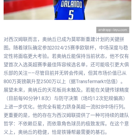
对西汉姆联而言，奥纳丘已成为莫耶斯重建计划的关键拼
图。随着球队确定参加2024/25赛季欧联杯，中场深度与稳
定性将面临更大考验。若奥纳丘能保持当前状态，他不仅有
望首次入选英超赛季最佳阵容候选名单，还可能吸引更大俱
乐部的关注——尽管目前并无转会传闻，但其市场价值已从
800万英镑飙升至2500万以上（据Transfermarkt估值）。
展望未来，奥纳丘的天花板尚未触及。若能在关键传球精度
（目前每90分钟1.8次）与防守决策（场均1.2次犯规偏高）
上进一步优化，他完全有能力跻身英超一流B2B中场行列。
更重要的是，他的存在为西汉姆联提供了一种可持续的建队
哲学：不依赖巨星，而依靠角色球员的极致发挥。在这个意
义上，奥纳丘的稳健，恰是铁锤帮最需要的基石。