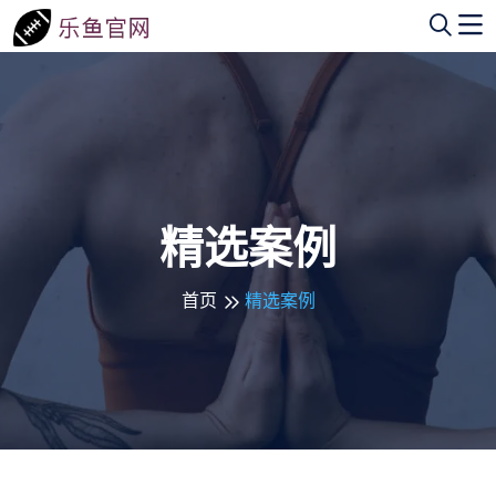
精选案例
首页
精选案例