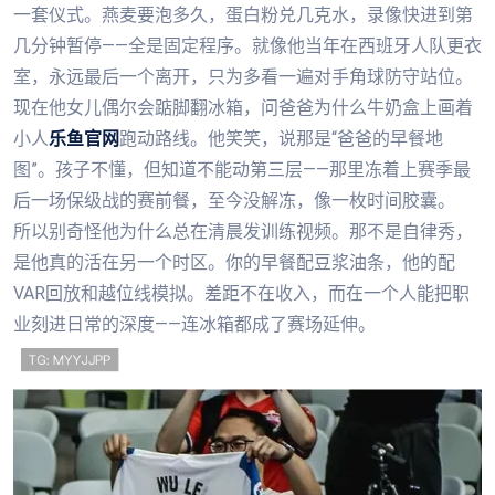
一套仪式。燕麦要泡多久，蛋白粉兑几克水，录像快进到第
几分钟暂停——全是固定程序。就像他当年在西班牙人队更衣
室，永远最后一个离开，只为多看一遍对手角球防守站位。
现在他女儿偶尔会踮脚翻冰箱，问爸爸为什么牛奶盒上画着
小人
乐鱼官网
跑动路线。他笑笑，说那是“爸爸的早餐地
图”。孩子不懂，但知道不能动第三层——那里冻着上赛季最
后一场保级战的赛前餐，至今没解冻，像一枚时间胶囊。
所以别奇怪他为什么总在清晨发训练视频。那不是自律秀，
是他真的活在另一个时区。你的早餐配豆浆油条，他的配
VAR回放和越位线模拟。差距不在收入，而在一个人能把职
业刻进日常的深度——连冰箱都成了赛场延伸。