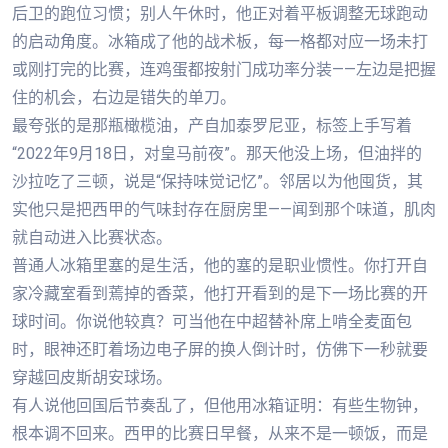
后卫的跑位习惯；别人午休时，他正对着平板调整无球跑动
的启动角度。冰箱成了他的战术板，每一格都对应一场未打
或刚打完的比赛，连鸡蛋都按射门成功率分装——左边是把握
住的机会，右边是错失的单刀。
最夸张的是那瓶橄榄油，产自加泰罗尼亚，标签上手写着
“2022年9月18日，对皇马前夜”。那天他没上场，但油拌的
沙拉吃了三顿，说是“保持味觉记忆”。邻居以为他囤货，其
实他只是把西甲的气味封存在厨房里——闻到那个味道，肌肉
就自动进入比赛状态。
普通人冰箱里塞的是生活，他的塞的是职业惯性。你打开自
家冷藏室看到蔫掉的香菜，他打开看到的是下一场比赛的开
球时间。你说他较真？可当他在中超替补席上啃全麦面包
时，眼神还盯着场边电子屏的换人倒计时，仿佛下一秒就要
穿越回皮斯胡安球场。
有人说他回国后节奏乱了，但他用冰箱证明：有些生物钟，
根本调不回来。西甲的比赛日早餐，从来不是一顿饭，而是