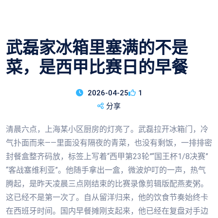
武磊家冰箱里塞满的不是
菜，是西甲比赛日的早餐
2026-04-25
1
分享
清晨六点，上海某小区厨房的灯亮了。武磊拉开冰箱门，冷
气扑面而来——里面没有隔夜的青菜，也没有剩饭，一排排密
封餐盒整齐码放，标签上写着“西甲第23轮”“国王杯1/8决赛”
“客战塞维利亚”。他随手拿出一盒，微波炉叮的一声，热气
腾起，是昨天凌晨三点刚结束的比赛录像剪辑版配燕麦粥。
这已经不是第一次了。自从留洋归来，他的饮食节奏始终卡
在西班牙时间。国内早餐摊刚支起来，他已经在复盘对手边