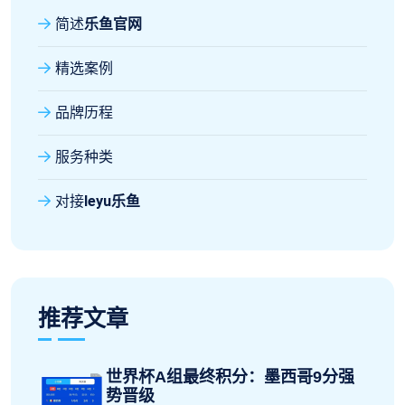
简述
乐鱼官网
精选案例
品牌历程
服务种类
对接
leyu乐鱼
推荐文章
世界杯A组最终积分：墨西哥9分强
势晋级