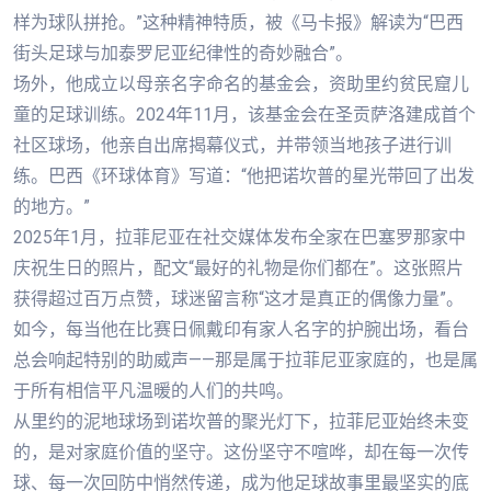
样为球队拼抢。”这种精神特质，被《马卡报》解读为“巴西
街头足球与加泰罗尼亚纪律性的奇妙融合”。
场外，他成立以母亲名字命名的基金会，资助里约贫民窟儿
童的足球训练。2024年11月，该基金会在圣贡萨洛建成首个
社区球场，他亲自出席揭幕仪式，并带领当地孩子进行训
练。巴西《环球体育》写道：“他把诺坎普的星光带回了出发
的地方。”
2025年1月，拉菲尼亚在社交媒体发布全家在巴塞罗那家中
庆祝生日的照片，配文“最好的礼物是你们都在”。这张照片
获得超过百万点赞，球迷留言称“这才是真正的偶像力量”。
如今，每当他在比赛日佩戴印有家人名字的护腕出场，看台
总会响起特别的助威声——那是属于拉菲尼亚家庭的，也是属
于所有相信平凡温暖的人们的共鸣。
从里约的泥地球场到诺坎普的聚光灯下，拉菲尼亚始终未变
的，是对家庭价值的坚守。这份坚守不喧哗，却在每一次传
球、每一次回防中悄然传递，成为他足球故事里最坚实的底