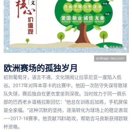
欧洲赛场的孤独岁月
初到葡萄牙，语言不通、文化隔阂让拉菲尼亚一度陷入低
谷。2017年对阵本菲卡的比赛中，他因一次防守失误导致球
队失球，赛后独自在更衣室坐到深夜。当时效力于同一俱乐
部的巴西老乡道格拉斯回忆：“他总在训练后加练，手机屏保
是全家福。”这种沉默的坚持，逐渐转化为球场上的稳定表现
——2017-18赛季，他贡献7球5助攻，帮助吉马良斯获得欧联
杯资格。