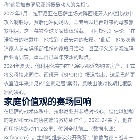
称“这是加泰罗尼亚新援最动人的亮相”。
2023年1月，拉菲尼亚在巴萨主场对阵西班牙人的德比战中
攻入制胜球。赛后他冲向场边，与专程从巴西赶来的母亲紧
紧相拥。这一幕被全球多家媒体转载，《阿斯报》评论：“在
诺坎普的喧嚣中，他找到了最安静的归属。”此后，他多次邀
请家人参与俱乐部组织的家庭日活动，甚至带父亲参观拉玛
西亚青训营，重现自己童年梦想的起点。
2024年夏天，他利用休赛期在巴塞罗那近郊购置房产，正式
将父母接来同住。西班牙《SPORT》报道指出，这是巴萨更
衣室近年来少见的“全家定居”案例，反映出他对长期扎根欧
洲的决心。
家庭价值观的赛场回响
在巴萨的战术体系中，拉菲尼亚并非绝对核心，但他以勤勉
的跑动和无私的协防赢得教练组信任。2023-24赛季，他在
西甲场均跑动11.2公里，位列全队前三（数据来源：
Sofascore）。主帅哈维多次公开称赞：“他像为家人战斗一