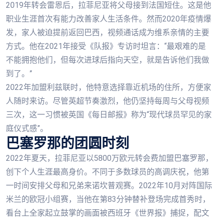
2019年转会雷恩后，拉菲尼亚将父母接到法国短住。这是他
职业生涯首次有能力改善家人生活条件。然而2020年疫情爆
发，家人被迫提前返回巴西，视频通话成为维系亲情的主要
方式。他在2021年接受《队报》专访时坦言：“最艰难的是
不能拥抱他们，但每次进球后指向天空，就是告诉他们我做
到了。”
2022年加盟利兹联时，他特意选择靠近机场的住所，方便家
人随时来访。尽管英超节奏激烈，他仍坚持每周与父母视频
三次，这一习惯被英国《每日邮报》称为“现代球员罕见的家
庭仪式感”。
巴塞罗那的团圆时刻
2022年夏天，拉菲尼亚以5800万欧元转会费加盟巴塞罗那，
创下个人生涯最高身价。不同于多数球员的高调庆祝，他第
一时间安排父母和兄弟来诺坎普观赛。2022年10月对阵国际
米兰的欧冠小组赛，当他在第83分钟替补登场完成首秀时，
看台上全家起立鼓掌的画面被西班牙《世界报》捕捉，配文