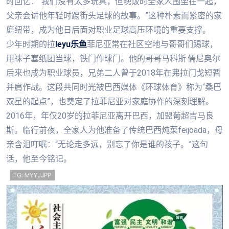
时回忆：“我们没有太多玩具，但晚饭时全家人围坐在一起，
父亲会讲他年轻时踢街头足球的故事。”这种朴素而紧密的家
庭纽带，成为他日后面对职业足球高压环境的重要支撑。
少年时期的拉
leyu乐鱼
菲尼亚常在社区空地与哥哥们踢球，
用袜子塞纸团当球，铁门作球门。他的哥哥马科斯·儒尼奥尔
后来也成为职业球员，兄弟二人曾于2018年在弗拉门戈短暂
并肩作战。这段共同时光被巴西媒体《环球体育》称为“桑巴
双星的起点”，也奠定了拉菲尼亚对家庭协作的深刻理解。
2016年，年仅20岁的拉菲尼亚离开巴西，加盟葡超吉马良
斯。临行前夜，全家人为他准备了传统巴西炖菜feijoada，母
亲含泪叮嘱：“无论走多远，别忘了你是谁的孩子。”这句
话，他至今铭记。