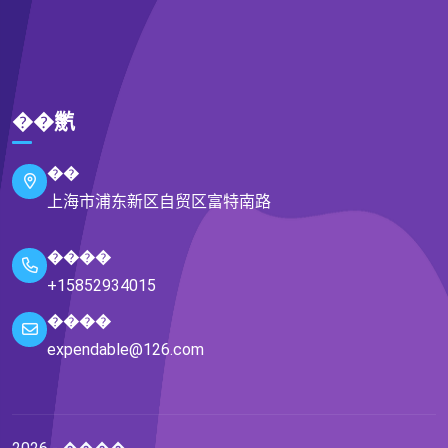
��㡮
��
上海市浦东新区自贸区富特南路
����
+15852934015
����
expendable@126.com