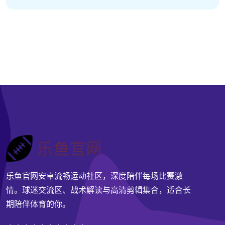
乐鱼官网安卓流畅运动社区，深度陪伴每场比赛激
情。球迷交流区、战术解读与高清剪辑集合，适合长
期陪伴体育的你。