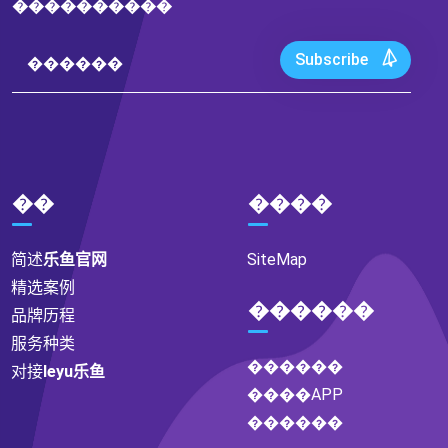
����������
Subscribe
��
����
简述
乐鱼官网
SiteMap
精选案例
������
品牌历程
服务种类
������
对接
leyu乐鱼
����APP
������