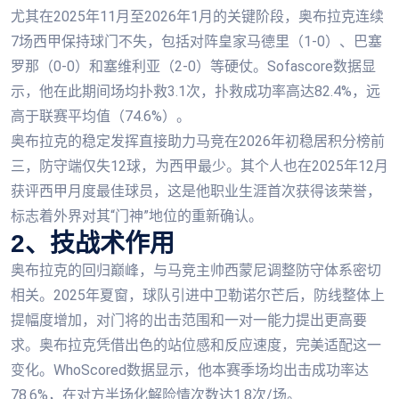
尤其在2025年11月至2026年1月的关键阶段，奥布拉克连续
7场西甲保持球门不失，包括对阵皇家马德里（1-0）、巴塞
罗那（0-0）和塞维利亚（2-0）等硬仗。Sofascore数据显
示，他在此期间场均扑救3.1次，扑救成功率高达82.4%，远
高于联赛平均值（74.6%）。
奥布拉克的稳定发挥直接助力马竞在2026年初稳居积分榜前
三，防守端仅失12球，为西甲最少。其个人也在2025年12月
获评西甲月度最佳球员，这是他职业生涯首次获得该荣誉，
标志着外界对其“门神”地位的重新确认。
2、技战术作用
奥布拉克的回归巅峰，与马竞主帅西蒙尼调整防守体系密切
相关。2025年夏窗，球队引进中卫勒诺尔芒后，防线整体上
提幅度增加，对门将的出击范围和一对一能力提出更高要
求。奥布拉克凭借出色的站位感和反应速度，完美适配这一
变化。WhoScored数据显示，他本赛季场均出击成功率达
78.6%，在对方半场化解险情次数达1.8次/场。