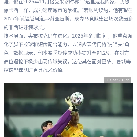
涯。他在2025年11月接受采访时称：“这里是我的家，我想
像卡西一样，成为这座城市的象征。”若顺利续约，他有望在
2027年前超越阿道弗·苏亚雷斯，成为马竞队史出场次数最多
的非西班牙籍球员。
技术层面，奥布拉克仍在进化。2025年冬训期间，他重点强
化了脚下控球和短传配合能力，以适应现代门将“清道夫”角
色。数据显示，他本赛季短传成功率提升至91.2%，在对方
高位逼抢下极少出现传球失误，这使其在面对巴萨、曼城等
控球型球队时更具战术价值。