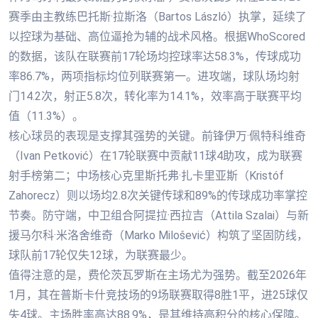
赛季由主教练巴托斯·拉斯洛（Bartos László）执掌，延续了
以控球为基础、高位逼抢为辅的战术风格。根据WhoScored
的数据，该队在联赛前17轮场均控球率达58.3%，传球成功
率86.7%，两项指标均位列联赛第一。进攻端，球队场均射
门14.2次，射正5.8次，转化率为14.1%，效率高于联赛平均
值（11.3%）。
核心球员的表现是支撑其强势的关键。前锋伊万·佩特科维奇
（Ivan Petković）在17轮联赛中贡献11球4助攻，成为联赛
射手榜第二；中场核心克里斯托弗·扎卡里亚斯（Kristóf
Zahorecz）则以场均2.8次关键传球和89%的传球成功率掌控
节奏。防守端，中卫组合阿提拉·西拉吉（Attila Szalai）与新
援马尔科·米洛舍维奇（Marko Milošević）构筑了坚固防线，
球队前17轮仅失12球，为联赛最少。
值得注意的是，费伦茨瓦罗斯在主场尤为强势。截至2026年
1月，其在普斯卡什竞技场的9场联赛取得8胜1平，进25球仅
失4球。主场胜率高达88.9%，是其维持高积分的核心保障。