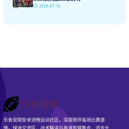
2026-07-16
乐鱼官网安卓流畅运动社区，深度陪伴每场比赛激
情。球迷交流区、战术解读与高清剪辑集合，适合长