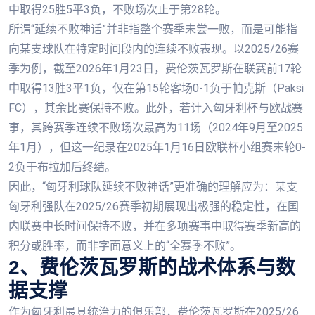
中取得25胜5平3负，不败场次止于第28轮。
所谓“延续不败神话”并非指整个赛季未尝一败，而是可能指
向某支球队在特定时间段内的连续不败表现。以2025/26赛
季为例，截至2026年1月23日，费伦茨瓦罗斯在联赛前17轮
中取得13胜3平1负，仅在第15轮客场0-1负于帕克斯（Paksi
FC），其余比赛保持不败。此外，若计入匈牙利杯与欧战赛
事，其跨赛季连续不败场次最高为11场（2024年9月至2025
年1月），但这一纪录在2025年1月16日欧联杯小组赛末轮0-
2负于布拉加后终结。
因此，“匈牙利球队延续不败神话”更准确的理解应为：某支
匈牙利强队在2025/26赛季初期展现出极强的稳定性，在国
内联赛中长时间保持不败，并在多项赛事中取得赛季新高的
积分或胜率，而非字面意义上的“全赛季不败”。
2、费伦茨瓦罗斯的战术体系与数
据支撑
作为匈牙利最具统治力的俱乐部，费伦茨瓦罗斯在2025/26