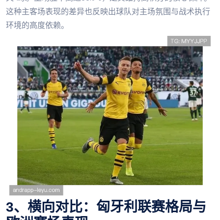
这种主客场表现的差异也反映出球队对主场氛围与战术执行
环境的高度依赖。
3、横向对比：匈牙利联赛格局与