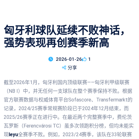
匈牙利球队延续不败神话，
强势表现再创赛季新高
2026-01-26
1
分享
截至2026年1月，匈牙利国内顶级联赛——匈牙利甲级联赛
（NB I）中，并无任何一支球队在整个赛季保持不败。根据
官方联赛数据与权威体育平台Sofascore、Transfermarkt的
记录，2024/25赛季常规赛阶段已于2024年12月结束，而
2025/26赛季正在进行中。在最近两个完整赛季中，费伦茨
瓦罗斯（Ferencvárosi TC）虽多次领跑积分榜，但均未能实
现
leyu
全赛季不败。例如，2023/24赛季，该队在33轮联赛